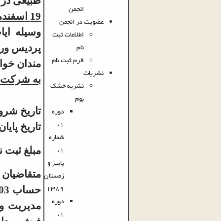
طبیعی در 
انجمن
19 اسفندماه سال 1395
عضویت در انجمن
اطلاعات ثبت
نام
پردیس ورو
فرم ثبت نام
مندان خواه
نشریات
به شرکت ک
نشریه خشک
بوم
تاریخ شروع ثبت
دوره
1،
تاریخ پایان
شماره
1،
مبلغ ثبت نام: 40000
پاییز و
متقاضیان 
زمستان
1389
دوره
مدیریت وک
1،