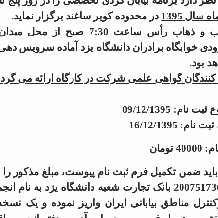
نظر دارد برنامه بیابان گردی تخصصی را در روز
پنج شن
در محدوده کویر ساغند برگزار نماید.
وسیله ایاب و ذهاب رأس ساعت 7:30 صبح از 
دی خوابگاه برادران دانشگاه یزد آماده سرویس دهی 
د بود.
نندگان گواهی علمی شرکت در کارگاه ارائه می گردد
 نام: 09/12/1395
 ثبت نام
: 16/12/1395
 تومان
باید ضمن تکمیل فرم ثبت نام پیوست، مبلغ مذکور را 
حساب 2007517303 بانک تجارت شعبه دانشگاه یزد به نام
نترل مناطق بیابانی ایران واریز نموده و یک نسخه