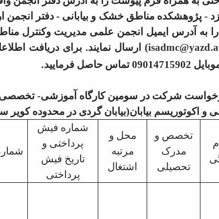
تی به همراه فرم پیوست را به آدرس دفتر انجمن واقع
د - پژوهشکده مناطق خشک و بیابانی - دفتر انجمن ار
ا به آدرس ایمیل انجمن علمی مدیریت وکنترل مناطق
isadmc@yazd.ac
) ارسال نمایند. برای دریافت اطلاع
 تماس حاصل فرمایید
.
رخواست
شرکت در سومین کارگاه آموزشی- تخصصی ب
و اکوتوریسم بیابان(بیابان گردی در محدوده کویر سا
شماره فیش
تخصص و
محل و
م
پرداختی و
مدرک
مرتبه
شماره
گی
تاریخ فیش
تحصیلی
اشتغال
پرداختی