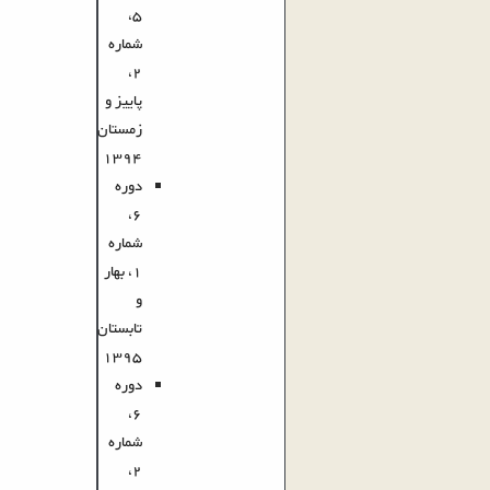
5،
شماره
2،
پاییز و
زمستان
1394
دوره
6،
شماره
1، بهار
و
تابستان
1395
دوره
6،
شماره
2،