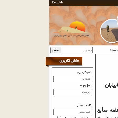
English
اغند)
جستجو
بخش کاربری
نام کاربری
یابان
رمز ورود
کلید امنیتی
ته منابع