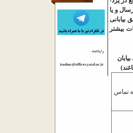
 در یزد-
سال و یا
 بیابانی
ات بیشتر
رایانامه:
یابان
isadmc@offices.yazd.ac.ir
غند)
 تماس