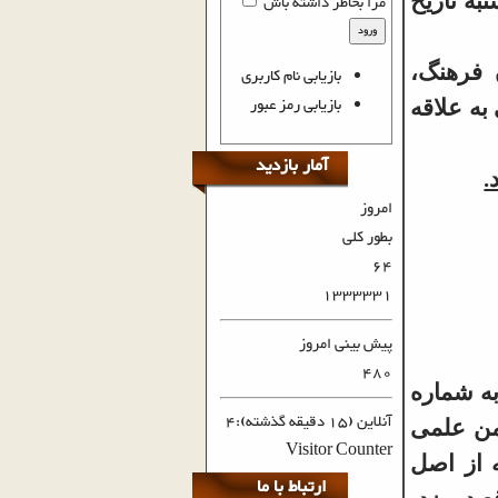
به تاریخ
مرا بخاطر داشته باش
ورود
محل میدان فرهنگ،
بازیابی نام کاربری
بازیابی رمز عبور
به علاقه
آمار بازدید
.
امروز
بطور کلی
64
1333331
پیش بینی امروز
480
به شماره
آنلاین (15 دقیقه گذشته):4
 انجمن علمی
Visitor Counter
 از اصل
ارتباط با ما