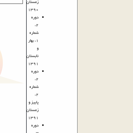
زمستان
1390
دوره
2،
شماره
1، بهار
و
تابستان
1391
دوره
2،
شماره
2،
پاییز و
زمستان
1391
دوره