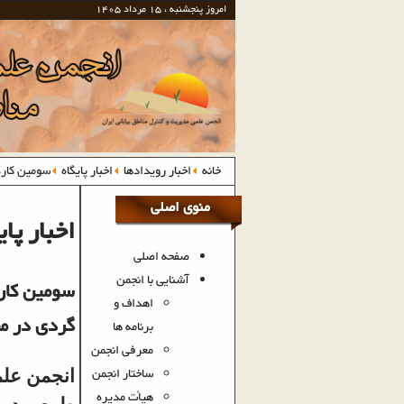
امروز پنجشنبه ، 15 مرداد 1405
خانه
اخبار رویدادها
اخبار پایگاه
سومین کارگ
منوی اصلی
اخبار پای
صفحه اصلی
آشنایی با انجمن
سومین کارگ
اهداف و
گردی در م
برنامه ها
معرفی انجمن
ساختار انجمن
انجمن علمی
هیأت مدیره