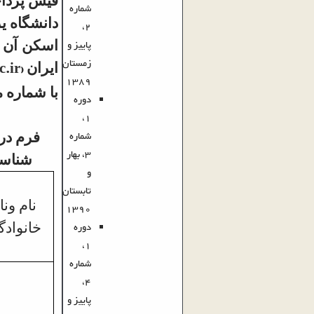
فیش پرداخ
شماره
دانشگاه یز
2،
پاییز و
اسکن آن ر
زمستان
.ir
ایران
(
1389
با شماره موبایل 09014715902
دوره
1،
شماره
فرم د
3، بهار
شناسی 
و
تابستان
نام ونا
1390
دوره
خانواد
1،
شماره
4،
پاییز و