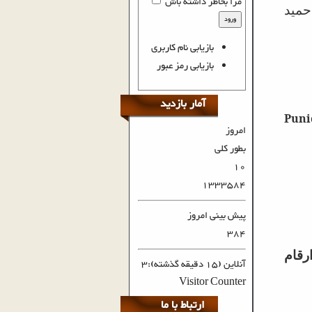
مرا بخاطر داشته باش
حمید
ورود
بازیابی نام کاربری
بازیابی رمز عبور
آمار بازدید
Puni
امروز
بطور کلی
10
1333584
پیش بینی امروز
384
رقام
آنلاین (15 دقیقه گذشته):3
Visitor Counter
ارتباط با ما