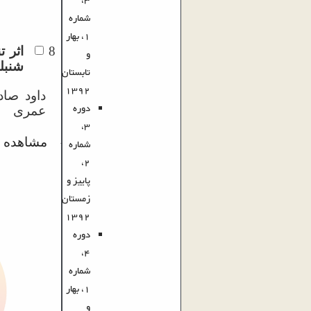
3،
شماره
1، بهار
8
اثر 
و
شنبلی
تابستان
1392
داود صا
دوره
عمری
3،
مشاهده م
شماره
·
2،
پاییز و
زمستان
1392
دوره
4،
شماره
1، بهار
و