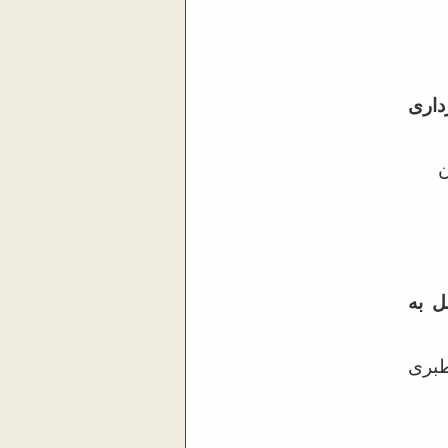
داری
ن
ل به
طبری