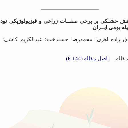
تنش خشـکی بر برخی صفــات زراعی و فیزیولوژیکی توده
له‌ بومی ایــران
دق زاده اهری؛ محمدرضا حسندخت؛ عبدالکریم کاشی؛ 
قاله
|
اصل مقاله (144
K
)