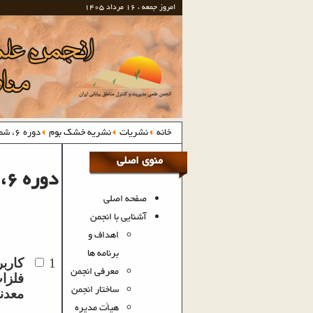
امروز جمعه ، 16 مرداد 1405
خانه
نشریات
نشریه خشک بوم
دوره 6، شماره 1، بهار و تابستان 1395
منوی اصلی
دوره 6، شماره 1، بهار و تابستان 1395
صفحه اصلی
آشنایی با انجمن
اهداف و
برنامه ها
1
کارب
معرفی انجمن
فلزا
ساختار انجمن
معدن
هیأت مدیره