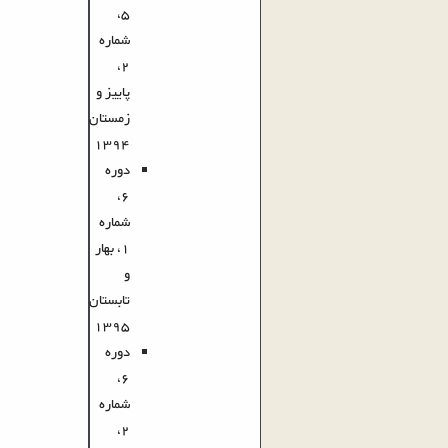
5،
شماره
2،
پاییز و
زمستان
1394
دوره
6،
شماره
1، بهار
و
تابستان
1395
دوره
6،
شماره
2،