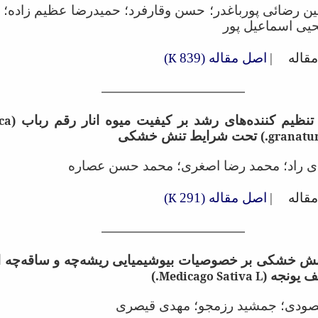
ن رضائی پورباغدر؛ حسن وقارفرد؛ حمیدرضا عظیم زاده؛ 
حیی اسماعیل پور
قاله
|
اصل مقاله (839
K
)
 تنظیم کننده‌های رشد بر کیفیت میوه انار رقم رباب (
ca
granatu
.) تحت شرایط تنش خشکی
ی راد؛ محمد رضا اصغری؛ محمد حسن عصاره
قاله
|
اصل مقاله (291
K
)
تنش خشکی بر خصوصیات بیوشیمیایی ریشه‌چه و ساقه‌چه ا
ف یونجه (
Medicago Sativa L
.)
صودی؛ جمشید رزمجو؛ مهدی قیصری