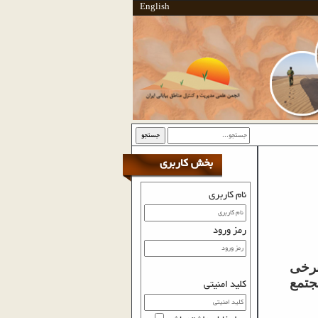
English
جستجو
بخش کاربری
نام کاربری
رمز ورود
برخی
جتمع
کلید امنیتی