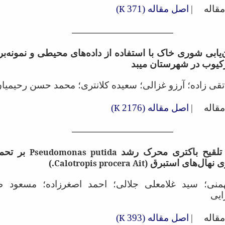
قاله
|
اصل مقاله (371
K
)
یابی شوری خاک با استفاده از داده‌های محیطی و نمونه‌بر
رکیوب در شهرستان میبد
 تقی زاده؛ آرزو غزالی؛ سعیده کلانتری؛ محمد حسن رحیمیا
قاله
|
اصل مقاله (2176
K
)
ر تلقیح باکتری محرک رشد
Pseudomonas putida
بر تحم
 نهال‌های استبرق (
Calotropis procera Ait
.)
منی؛ سید غلامعلی جلالی؛ احمد اصغرزاده؛ مسعود 
یی
قاله
|
اصل مقاله (393
K
)