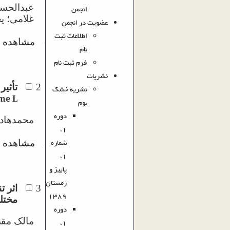
عبدالحسی
انجمن
غلامی؛ ی
عضویت در انجمن
اطلاعات ثبت
مشاهده م
·
نام
فرم ثبت نام
نشریات
2
تأثیر
نشریه خشک
me L
بوم
دوره
محمدهاد
1،
شماره
مشاهده م
·
1،
پاییز و
زمستان
3
اثر 
1389
مختل
دوره
مالک مق
1،