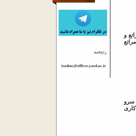
تع و
راتع
رایانامه:
isadmc@offices.yazd.ac.ir
 سرو
کاری