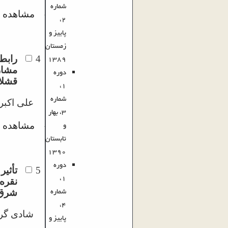
شماره
مشاهده م
·
2،
پاییز و
زمستان
1389
4
رابطه
مشار
دوره
قشلا
1،
شماره
علی اکبر
3، بهار
و
مشاهده م
·
تابستان
1390
دوره
5
تأثی
1،
نقره‌
شماره
شرق 
4،
شادی گرج
پاییز و