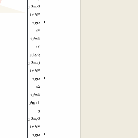
تابستان
1393
دوره
4،
شماره
2،
پاییز و
زمستان
1393
دوره
5،
شماره
1، بهار
و
تابستان
1394
دوره