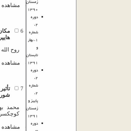
زمستان
مشاهده م
·
1390
دوره
2،
6
مکان‌
شماره
هایپ
1، بهار
و
روح الله
تابستان
1391
مشاهده م
·
دوره
2،
شماره
7
تأثی
2،
شوری
پاییز و
محمد به
زمستان
کوچکسرا
1391
دوره
مشاهده م
·