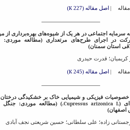
قاله
|
اصل مقاله (227
K
)
 سرمایه اجتماعی در هر یک از شیوه‌های بهره‌برداری از مرا
کت در اجرای طرح‌های مرتعداری (مطالعه موردی: م
قی استان سمنان)
 کریمیان؛ قدرت حیدری
قاله
|
اصل مقاله (245
K
)
ر خصوصیات فیزیکی و شیمیایی خاک بر خشکیدگی درختان
ای (
Cupressus arizonica L
.) (مطالعه موردی: جنگل 
اصفهان)
ستانی زاده؛ علی سلطانی؛ حسین شریعتی نجف آبادی